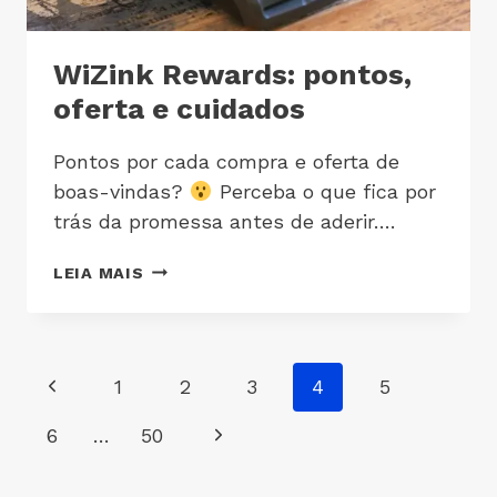
WiZink Rewards: pontos,
oferta e cuidados
Pontos por cada compra e oferta de
boas-vindas?
Perceba o que fica por
trás da promessa antes de aderir….
LEIA MAIS
1
2
3
4
5
6
…
50