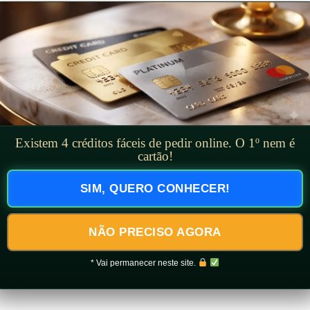
Existem 4 créditos fáceis de pedir online. O 1º nem é
cartão!
SIM, QUERO CONHECER!
NÃO PRECISO AGORA
* Vai permanecer neste site.