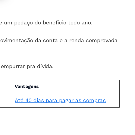
e um pedaço do benefício todo ano.
 movimentação da conta e a renda comprovada
 empurrar pra dívida.
Vantagens
Até 40 dias para pagar as compras