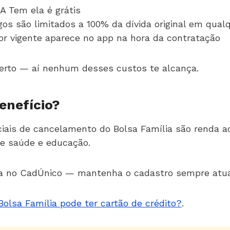
A Tem ela é grátis
gos são limitados a 100% da dívida original em qual
or vigente aparece no app na hora da contratação
 certo — aí nenhum desses custos te alcança.
benefício?
iciais de cancelamento do Bolsa Família são renda a
e saúde e educação.
a no CadÚnico — mantenha o cadastro sempre atual
olsa Família pode ter cartão de crédito?
.