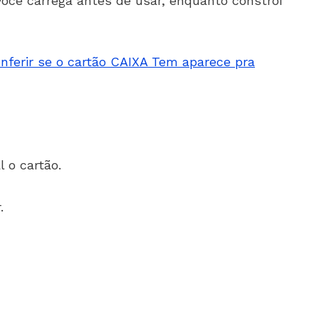
ocê carrega antes de usar, enquanto constrói
nferir se o cartão CAIXA Tem aparece pra
 o cartão.
.