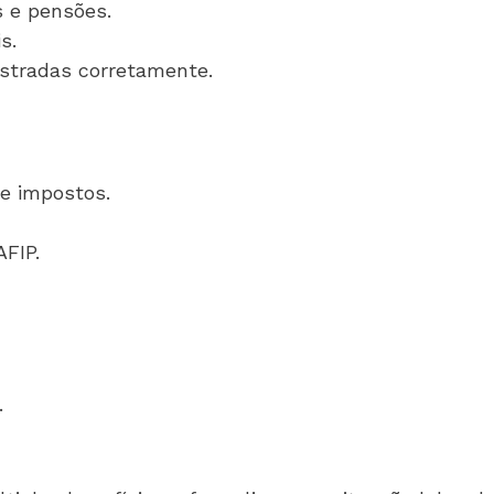
s e pensões.
s.
istradas corretamente.
de impostos.
AFIP.
.