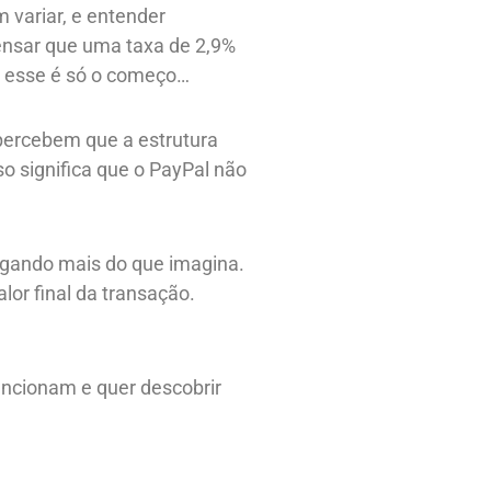
m variar, e entender
ensar que uma taxa de 2,9%
m, esse é só o começo…
 percebem que a estrutura
 significa que o PayPal não
agando mais do que imagina.
or final da transação.
.
ncionam e quer descobrir