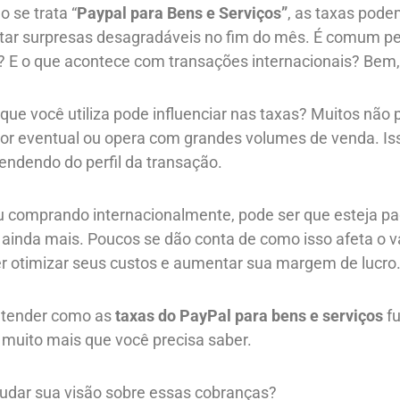
 se trata “
Paypal para Bens e Serviços”
, as taxas pode
itar surpresas desagradáveis no fim do mês. É comum p
so? E o que acontece com transações internacionais? Be
 que você utiliza pode influenciar nas taxas? Muitos não
r eventual ou opera com grandes volumes de venda. Isso
endendo do perfil da transação.
ou comprando internacionalmente, pode ser que esteja p
inda mais. Poucos se dão conta de como isso afeta o val
r otimizar seus custos e aumentar sua margem de lucro
entender como as
taxas do PayPal para bens e serviços
fu
 muito mais que você precisa saber.
udar sua visão sobre essas cobranças?