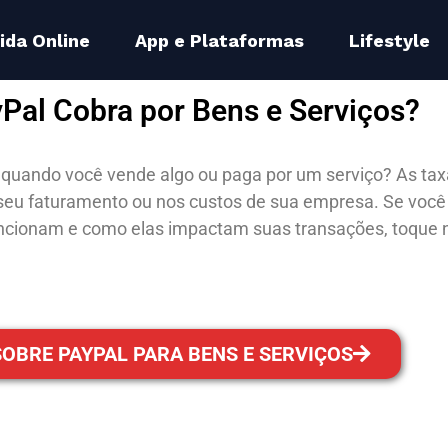
ida Online
App e Plataformas
Lifestyle
Pal Cobra por Bens e Serviços?
a quando você vende algo ou paga por um serviço? As t
seu faturamento ou nos custos de sua empresa. Se voc
cionam e como elas impactam suas transações, toque n
SOBRE PAYPAL PARA BENS E SERVIÇOS