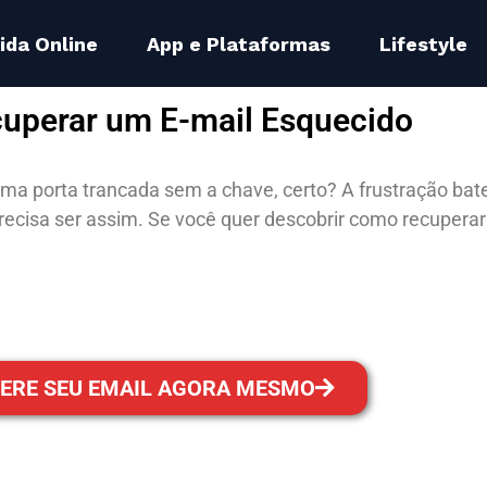
ida Online
App e Plataformas
Lifestyle
uperar um E-mail Esquecido
uma porta trancada sem a chave, certo? A frustração bate
ecisa ser assim. Se você quer descobrir como recuperar
ERE SEU EMAIL AGORA MESMO