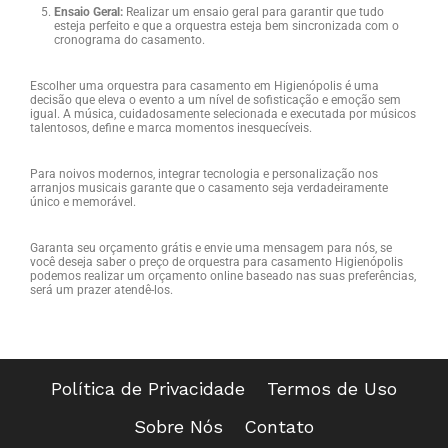
Ensaio Geral:
Realizar um ensaio geral para garantir que tudo
esteja perfeito e que a orquestra esteja bem sincronizada com o
cronograma do casamento.
Escolher uma orquestra para casamento em Higienópolis é uma
decisão que eleva o evento a um nível de sofisticação e emoção sem
igual. A música, cuidadosamente selecionada e executada por músicos
talentosos, define e marca momentos inesquecíveis.
Para noivos modernos, integrar tecnologia e personalização nos
arranjos musicais garante que o casamento seja verdadeiramente
único e memorável.
Garanta seu orçamento grátis e envie uma mensagem para nós, se
você deseja saber o preço de orquestra para casamento Higienópolis
podemos realizar um orçamento online baseado nas suas preferências,
será um prazer atendê-los.
Política de Privacidade
Termos de Uso
Sobre Nós
Contato