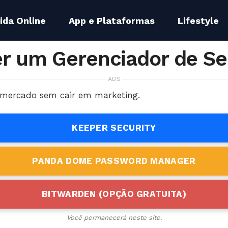
ida Online
App e Plataformas
Lifestyle
r um Gerenciador de S
ADS
o mercado sem cair em marketing.
KEEPER SECURITY
PANDA DOME PASSWORD MANAGER
BITWARDEN (OPÇÃO GRATUITA)
Você permanecerá neste site.