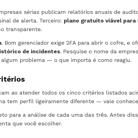
Empresas sérias publicam relatórios anuais de audit
nal de alerta. Terceiro:
plano gratuito viável para
o transparente.
a
. Bom gerenciador exige 2FA para abrir o cofre, e o
istórico de incidentes
. Pesquise o nome da empres
r algum problema — o que importa é como reagiu.
itérios
cam ao atender todos os cinco critérios listados a
ma tem perfil ligeiramente diferente — vale conhec
reto para a análise de cada uma das três. Antes dis
nta que você escolher.