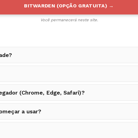
BITWARDEN (OPÇÃO GRATUITA) →
Você permanecerá neste site.
dade?
egador (Chrome, Edge, Safari)?
começar a usar?