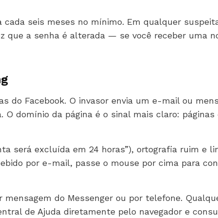
 a cada seis meses no mínimo. Em qualquer suspeita
z que a senha é alterada — se você receber uma noti
ng
s do Facebook. O invasor envia um e-mail ou mens
a. O domínio da página é o sinal mais claro: página
 será excluída em 24 horas”), ortografia ruim e lin
ecebido por e-mail, passe o mouse por cima para co
r mensagem do Messenger ou por telefone. Qualquer
entral de Ajuda diretamente pelo navegador e consu