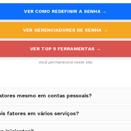
VER COMO REDEFINIR A SENHA →
VER GERENCIADORES DE SENHA →
VER TOP 5 FERRAMENTAS →
Você permanecerá neste site.
 fatores mesmo em contas pessoais?
s fatores em vários serviços?