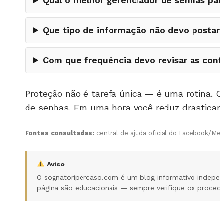
Qual o melhor gerenciador de senhas par
Que tipo de informação não devo posta
Com que frequência devo revisar as con
Proteção não é tarefa única — é uma rotina. 
de senhas. Em uma hora você reduz drasticam
Fontes consultadas:
central de ajuda oficial do Facebook/Me
Aviso
O sognatoripercaso.com é um blog informativo indepe
página são educacionais — sempre verifique os procedim