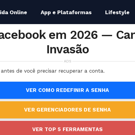
ida Online
App e Plataformas
Lifestyle
 Facebook em 2026 — Ca
Invasão
ADS
ntes de você precisar recuperar a conta.
VER COMO REDEFINIR A SENHA
VER GERENCIADORES DE SENHA
VER TOP 5 FERRAMENTAS