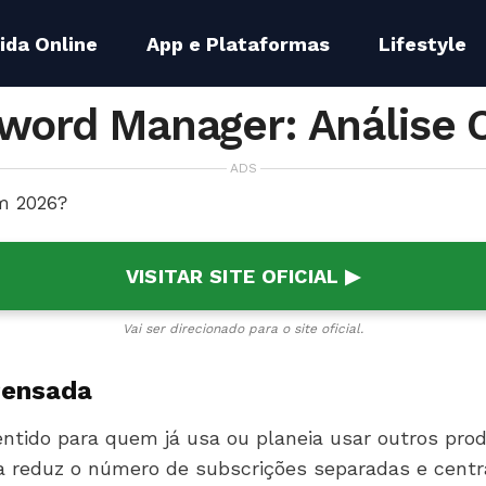
ida Online
App e Plataformas
Lifestyle
word Manager: Análise 
ADS
m 2026?
VISITAR SITE OFICIAL ▶
Vai ser direcionado para o site oficial.
Pensada
ido para quem já usa ou planeia usar outros produt
 reduz o número de subscrições separadas e centra